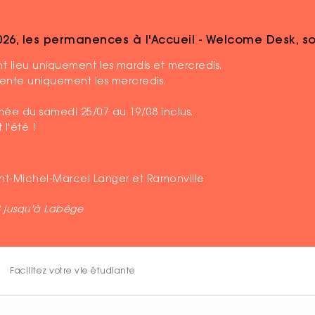
2026, les permanences à l'Accueil - Welcome Desk, 
 lieu uniquement les mardis et mercredis.
ésente uniquement les mercredis.
ermée du samedi 25/07 au 19/08 inclus.
 l'été !
aint-Michel-Marcel Langer et Ramonville
B jusqu'à Labège
TYPE
VILLE
DA
- Sélectionner -
- Sélectionner -
Facilitez votre vie étudiante