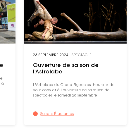
28 SEPTEMBRE 2024
- SPECTACLE
pe
Ouverture de saison de
l'Astrolabe
ée
s à
L'Astrolabe du Grand Figeac est heureux de
vous convier à l'ouverture de sa saison de
spectacles le samedi 28 septembre…
Saisons Étudiantes