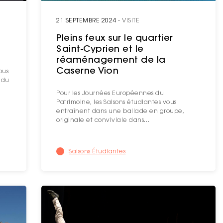
21 SEPTEMBRE 2024
- VISITE
Pleins feux sur le quartier
Saint-Cyprien et le
réaménagement de la
Caserne Vion
ous
 du
Pour les Journées Européennes du
Patrimoine, les Saisons étudiantes vous
entraînent dans une ballade en groupe,
originale et conviviale dans…
Saisons Étudiantes