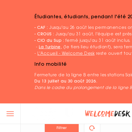
Étudiantes, étudiants, pendant l'été 
Accueil
Agenda
- CAF :
Jusqu'au 26 août les permanences ont
- CROUS
: Jusqu'au 31 août, l'équipe est pr
- CIO du Sup
: fermé jusqu'au 31 août inclus.
-
La Turbine
,
(le tiers lieu étudiant), sera f
-
L'Accueil - Welcome Desk
reste ouvert tout
Info mobilité
Agenda
Fermeture de la ligne B entre les stations S
Du 13 juillet au 30 août 2026.
Dans le cadre du prolongement de la ligne 
THÉMATIQUES
Saisons Étudiantes
Filtrer