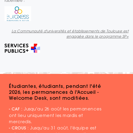
labellisée :
La Communauté d'universités et établissements de Toulouse est
engagée dans le programme SP+
Étudiantes, étudiants, pendant l'été
2026, les permanences à l'Accueil -
Welcome Desk, sont modifiées.
- CAF :
Jusqu'au 26 août les permanences
ont lieu uniquement les mardis et
mercredis.
- CROUS
: Jusqu'au 31 août, l'équipe est