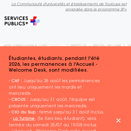
La Communauté d'universités et établissements de Toulouse est
engagée dans le programme SP+
Étudiantes, étudiants, pendant l'été
2026, les permanences à l'Accueil -
Welcome Desk, sont modifiées.
- CAF :
Jusqu'au 26 août les permanences
ont lieu uniquement les mardis et
mercredis.
- CROUS
: Jusqu'au 31 août, l'équipe est
présente uniquement les mercredis.
- CIO du Sup
: fermé jusqu'au 31 août inclus.
-
La Turbine
,
(le tiers lieu étudiant), sera
fermée du samedi 25/07 au 19/08 inclus.
-
L'Accueil - Welcome Desk
reste ouvert