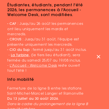
Étudiantes, étudiants, pendant l'été
2026, les permanences à l'Accueil -
Welcome Desk, sont modifiées.
- CAF :
Jusqu'au 26 août les permanences
ont lieu uniquement les mardis et
mercredis.
- CROUS
: Jusqu'au 31 août, l'équipe est
présente uniquement les mercredis.
- CIO du Sup
: fermé jusqu'au 31 août inclus.
-
La Turbine
,
(le tiers lieu étudiant), sera
fermée du samedi 25/07 au 19/08 inclus.
-
L'Accueil - Welcome Desk
reste ouvert
tout l'été !
Info mobilité
Fermeture de la ligne B entre les stations
MENTIONS LÉGALES
Saint-Michel-Marcel Langer et Ramonville
PLAN DU SITE
Du 13 juillet au 30 août 2026.
Dans le cadre du prolongement de la ligne B
DR ©COMMUNAUTÉ D'UNIVERSITÉS ET ÉTABLISSEMENTS DE
jusqu'à Labège