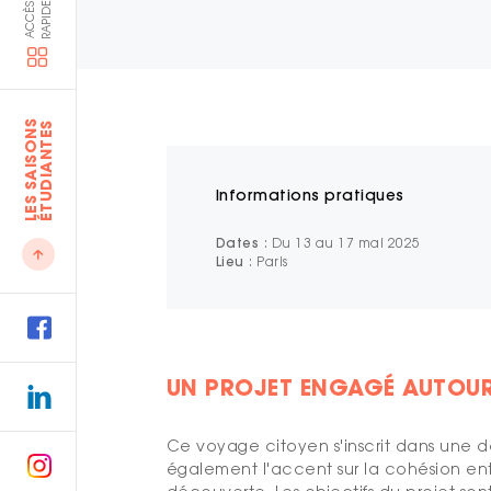
E
A
C
C
È
S
R
A
P
I
D
L
E
S
S
A
I
S
O
N
S
É
T
U
D
I
A
N
T
E
S
Informations pratiques
Dates
: Du 13 au 17 mai 2025
Lieu
: Paris
UN PROJET ENGAGÉ AUTOUR
Ce voyage citoyen s'inscrit dans une dé
également l'accent sur la cohésion en