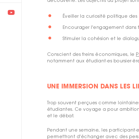
découverte. Les objectifs du projet sont 
Éveiller la curiosité politique des
Encourager l'engagement dans t
Stimuler la cohésion et le dialog
Conscient des freins économiques, le
P
notamment aux
étudiant
·es boursier·èr
UNE IMMERSION DANS LES L
Trop souvent perçues comme lointaines 
étudiantes. Ce voyage a pour ambition
et le débat.
Pendant une semaine, les participant
·
permettront d'échanger avec des person