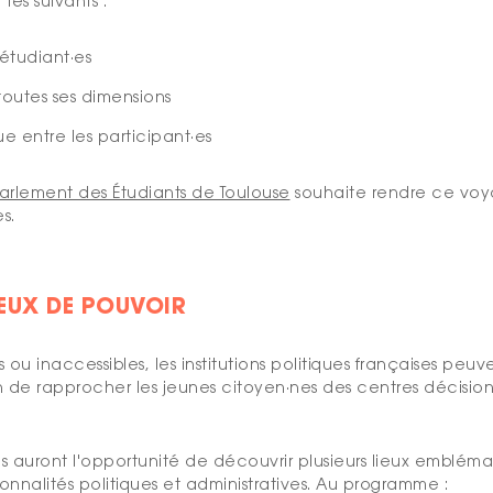
les suivants :
étudiant
·es
outes ses dimensions
ue entre les participant·es
arlement des
Étudiants de Toulouse
souhaite rendre ce voy
es.
IEUX DE POUVOIR
ou inaccessibles, les institutions politiques françaises p
 de rapprocher les jeunes citoyen
·nes des centres décisio
es auront l'opportunité de découvrir plusieurs lieux emblémat
nalités politiques et administratives. Au programme :