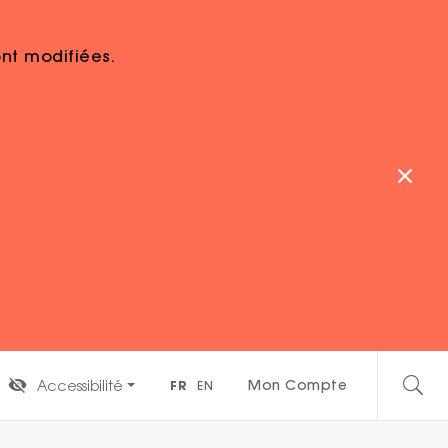
sont modifiées.
 Paris : une immersion
itutions
 pour sa deuxième édition, offrant aux
rsion dans les grandes institutions françaises.
iants de Toulouse, ce projet allie culture,
Mon Compte
Accessibilité
FR
EN
inancier de l'appel à projets du Parlement