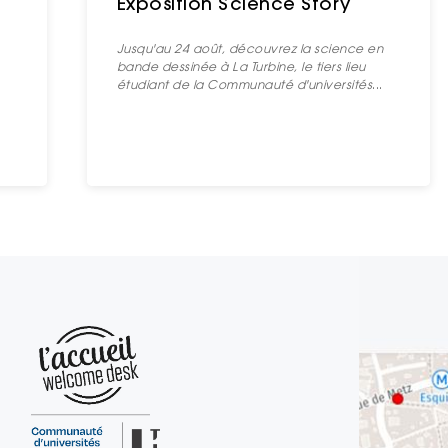
Exposition Science Story
Jusqu'au 24 août, découvrez la science en
bande dessinée à La Turbine, le tiers lieu
étudiant de la Communauté d'universités
...