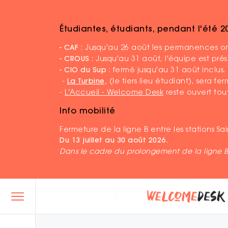
Étudiantes, étudiants, pendant l'été 
Accueil
Agenda
Voyage citoyen à Paris : u
- CAF :
Jusqu'au 26 août les permanences ont
- CROUS
: Jusqu'au 31 août, l'équipe est pr
- CIO du Sup
: fermé jusqu'au 31 août inclus.
-
La Turbine
,
(le tiers lieu étudiant), sera f
-
L'Accueil - Welcome Desk
reste ouvert tout
Info mobilité
Fermeture de la ligne B entre les stations S
Du 13 juillet au 30 août 2026.
Dans le cadre du prolongement de la ligne 