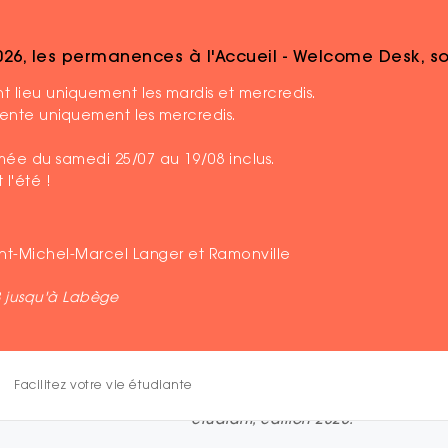
2026, les permanences à l'Accueil - Welcome Desk, 
ne immersion au coeur des institutions
 lieu uniquement les mardis et mercredis.
ésente uniquement les mercredis.
13 - 17 MAI 2025
- VISITE
ermée du samedi 25/07 au 19/08 inclus.
 l'été !
Voyage citoyen à
au coeur des inst
aint-Michel-Marcel Langer et Ramonville
Le voyage citoyen à Paris revient
B jusqu'à Labège
étudiant
·es toulousain·es une imme
Organisé par le Parlement des Étud
citoyenneté et engagement.
Facilitez votre vie étudiante
Ce projet a bénéficié du soutien f
étudiant, édition 2025.