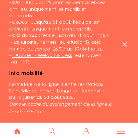
- CAF :
Jusqu'au 26 août les permanences
ont lieu uniquement les mardis et
mercredis.
- CROUS
: Jusqu'au 31 août, l'équipe est
présente uniquement les mercredis.
- CIO du Sup
: fermé jusqu'au 31 août inclus.
-
La Turbine
,
(le tiers lieu étudiant), sera
fermée du samedi 25/07 au 19/08 inclus.
-
L'Accueil - Welcome Desk
reste ouvert
tout l'été !
Info mobilité
Fermeture de la ligne B entre les stations
Saint-Michel-Marcel Langer et Ramonville
Du 13 juillet au 30 août 2026.
Dans le cadre du prolongement de la ligne B
jusqu'à Labège
MENTIONS LÉGALES
PLAN DU SITE
DR ©COMMUNAUTÉ D'UNIVERSITÉS ET ÉTABLISSEMENTS DE