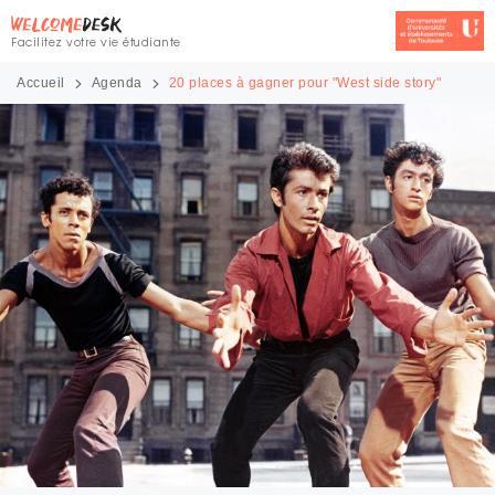
Facilitez votre vie étudiante
Accueil
Agenda
20 places à gagner pour "West side story"