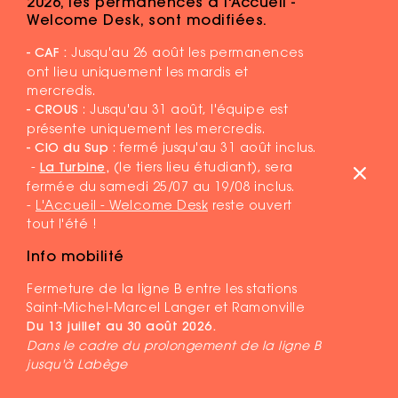
2026, les permanences à l'Accueil -
Welcome Desk, sont modifiées.
- CAF :
Jusqu'au 26 août les permanences
ont lieu uniquement les mardis et
mercredis.
- CROUS
: Jusqu'au 31 août, l'équipe est
présente uniquement les mercredis.
- CIO du Sup
: fermé jusqu'au 31 août inclus.
-
La Turbine
,
(le tiers lieu étudiant), sera
fermée du samedi 25/07 au 19/08 inclus.
-
L'Accueil - Welcome Desk
reste ouvert
tout l'été !
Info mobilité
Fermeture de la ligne B entre les stations
MENTIONS LÉGALES
Saint-Michel-Marcel Langer et Ramonville
PLAN DU SITE
Du 13 juillet au 30 août 2026.
Dans le cadre du prolongement de la ligne B
jusqu'à Labège
DR ©COMMUNAUTÉ D'UNIVERSITÉS ET ÉTABLISSEMENTS DE
TOULOUSE - 2026