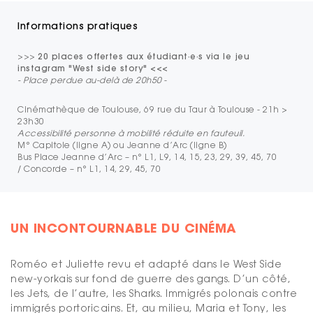
Informations pratiques
>>>
20 places offertes aux étudiant·e·s via le jeu
instagram "West side story" <<<
- Place perdue au-delà de 20h50
-
Cinémathèque de Toulouse, 69 rue du Taur à Toulouse - 21h >
23h30
Accessibilité personne à mobilité réduite en fauteuil.
M° Capitole (ligne A) ou Jeanne d’Arc (ligne B)
Bus Place Jeanne d’Arc – n° L1, L9, 14, 15, 23, 29, 39, 45, 70
/ Concorde – n° L1, 14, 29, 45, 70
UN INCONTOURNABLE DU CINÉMA
Roméo et Juliette revu et adapté dans le West Side
new-yorkais sur fond de guerre des gangs. D’un côté,
les Jets, de l’autre, les Sharks. Immigrés polonais contre
immigrés portoricains. Et, au milieu, Maria et Tony, les