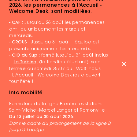
2026, les permanences à l'Accueil -
Welcome Desk, sont modifiées.
- CAF :
Jusqu'au 26 août les permanences
ont lieu uniquement les mardis et
mercredis.
- CROUS
: Jusqu'au 31 août, l'équipe est
présente uniquement les mercredis.
- CIO du Sup
: fermé jusqu'au 31 août inclus.
-
La Turbine
,
(le tiers lieu étudiant), sera
fermée du samedi 25/07 au 19/08 inclus.
-
L'Accueil - Welcome Desk
reste ouvert
tout l'été !
Info mobilité
Fermeture de la ligne B entre les stations
MENTIONS LÉGALES
Saint-Michel-Marcel Langer et Ramonville
PLAN DU SITE
Du 13 juillet au 30 août 2026.
Dans le cadre du prolongement de la ligne B
DR ©COMMUNAUTÉ D'UNIVERSITÉS ET ÉTABLISSEMENTS DE
jusqu'à Labège
TOULOUSE - 2026