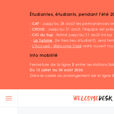
Étudiantes, étudiants, pendant l'été 
Accueil
GrennSat, lauréat 2022 du concours 
- CAF :
Jusqu'au 26 août les permanences ont
- CROUS
: Jusqu'au 31 août, l'équipe est pr
- CIO du Sup
: fermé jusqu'au 31 août inclus.
-
La Turbine
,
(le tiers lieu étudiant), sera f
-
L'Accueil - Welcome Desk
reste ouvert tout
Info mobilité
Fermeture de la ligne B entre les stations S
Du 13 juillet au 30 août 2026.
Dans le cadre du prolongement de la ligne 