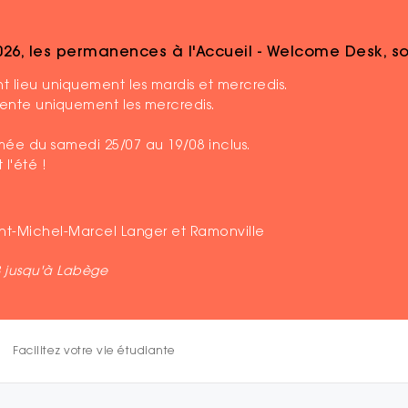
2026, les permanences à l'Accueil - Welcome Desk, 
écocampus
 lieu uniquement les mardis et mercredis.
ésente uniquement les mercredis.
Publié le 07 mars 2023
ermée du samedi 25/07 au 19/08 inclus.
GrennSat, lauréa
 l'été !
écocampus
aint-Michel-Marcel Langer et Ramonville
Le séchoir solaire : une innovat
B jusqu'à Labège
durable.
Soucieux de l’avenir et des enjeux
alimentaire, Jules Guironnet, étud
Facilitez votre vie étudiante
ingénieuse : produire et conserver
technologie complexe.