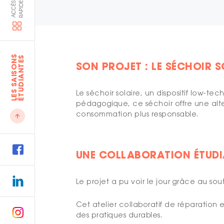
E
A
C
C
È
S
R
A
P
I
D
L
E
S
S
A
I
S
O
N
S
É
T
U
D
I
A
N
T
E
S
SON PROJET : LE SÉCHOIR S
Le séchoir solaire, un dispositif low-te
pédagogique, ce séchoir offre une alte
consommation plus responsable.
UNE COLLABORATION ÉTUDI
Le projet a pu voir le jour grâce au s
Cet atelier collaboratif de réparation 
des pratiques durables.