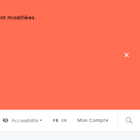
sont modifiées.
t 2022 du concours
ion low-tech au service du développement
 liés à l’environnement et à la sécurité
iant à l’ENSAT, a imaginé une solution simple et
Mon Compte
Accessibilité
FR
EN
 des aliments périssables sans énergie ni