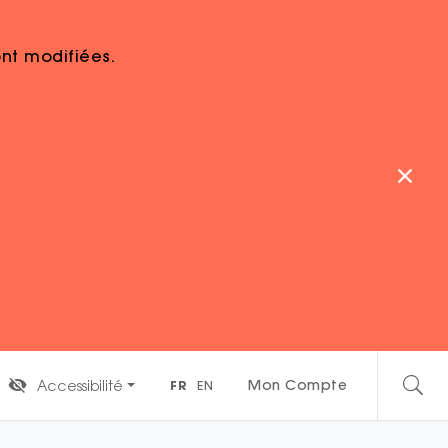
sont modifiées.
 études et des
t supérieur doivent assurer les aménagements
ent, à l’organisation et au bon déroulement
être mises en place en fonction de vos besoins.
Mon Compte
Accessibilité
FR
EN