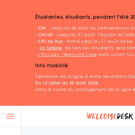
Étudiantes, étudiants, pendant l'été 
Accueil
Trouver sa formation etudier se former
- CAF :
Jusqu'au 26 août les permanences ont
- CROUS
: Jusqu'au 31 août, l'équipe est pr
- CIO du Sup
: fermé jusqu'au 31 août inclus.
-
La Turbine
,
(le tiers lieu étudiant), sera f
-
L'Accueil - Welcome Desk
reste ouvert tout
Info mobilité
Fermeture de la ligne B entre les stations S
Du 13 juillet au 30 août 2026.
Dans le cadre du prolongement de la ligne 