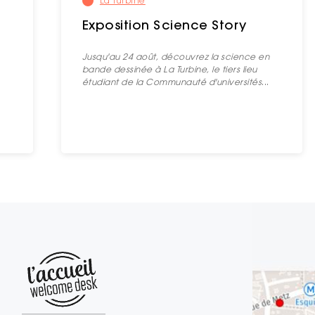
La Turbine
Exposition Science Story
Jusqu'au 24 août, découvrez la science en
bande dessinée à La Turbine, le tiers lieu
étudiant de la Communauté d'universités
...