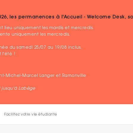
2026, les permanences à l'Accueil - Welcome Desk, 
Etudier avec handicap
Aménagement des études et des examens
 lieu uniquement les mardis et mercredis.
ésente uniquement les mercredis.
Publié le 19 avril 2021
ermée du samedi 25/07 au 19/08 inclus.
Aménagement des
 l'été !
examens
aint-Michel-Marcel Langer et Ramonville
Les établissements d’enseignemen
B jusqu'à Labège
nécessaires à votre accompagnem
de vos études. Des aides peuvent 
Vie étudiante
Facilitez votre vie étudiante