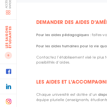
E
A
C
C
È
S
R
A
P
I
D
DEMANDER DES AIDES D’AM
L
E
S
S
A
I
S
O
N
S
É
T
U
D
I
A
N
T
E
S
Pour les aides pédagogiques
: faites-
Pour les aides humaines pour la vie quo
Contactez l’établissement visé le plus 
possibilités d’aides.
LES AIDES ET L’ACCOMPAGNE
Chaque université est dotée d’un
disp
équipe plurielle (enseignants, étudiant