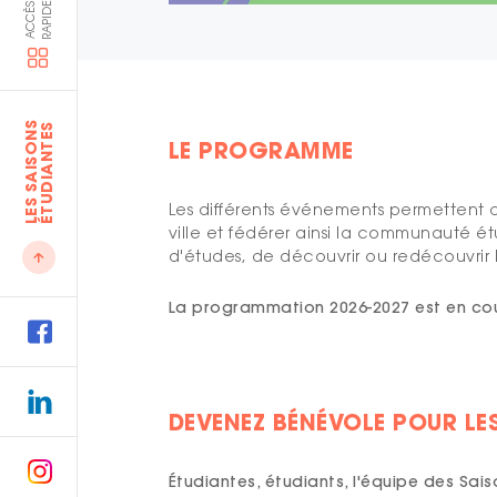
E
A
C
C
È
S
R
A
P
I
D
L
E
S
S
A
I
S
O
N
S
É
T
U
D
I
A
N
T
E
S
LE PROGRAMME
Les différents événements permettent d
ville et fédérer ainsi la communauté étu
d'études, de découvrir ou redécouvrir l
La programmation 2026-2027 est en cou
DEVENEZ BÉNÉVOLE POUR LE
Étudiantes, étudiants, l'équipe des Sa