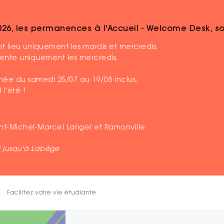
2026, les permanences à l'Accueil - Welcome Desk, 
tes
Présentation des Saisons étudiantes
 lieu uniquement les mardis et mercredis.
ésente uniquement les mercredis.
Publié le 15 juin 2026
ermée du samedi 25/07 au 19/08 inclus.
Présentation des
 l'été !
Au programme pour cette nouvelle 
aint-Michel-Marcel Langer et Ramonville
universitaires de l’Académie de To
découvrir la ville, des concerts, 
B jusqu'à Labège
d'autres événements tout au long
Saisons Étudiantes
Facilitez votre vie étudiante