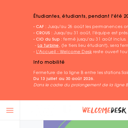
Étudiantes, étudiants, pendant l'été 
Accueil
Loisirs sorties
Les Saisons étudian
- CAF :
Jusqu'au 26 août les permanences ont
- CROUS
: Jusqu'au 31 août, l'équipe est pr
- CIO du Sup
: fermé jusqu'au 31 août inclus.
-
La Turbine
,
(le tiers lieu étudiant), sera f
-
L'Accueil - Welcome Desk
reste ouvert tout
Info mobilité
Fermeture de la ligne B entre les stations S
Du 13 juillet au 30 août 2026.
Dans le cadre du prolongement de la ligne 