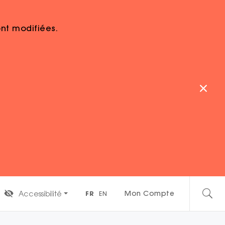
sont modifiées.
 Saisons étudiantes
édition à Toulouse et dans les 14 villes
ulouse, des parcours culturels et sportifs pour
des spectacles, des soirées au musée...et bien
 de l'année.
Mon Compte
Accessibilité
FR
EN